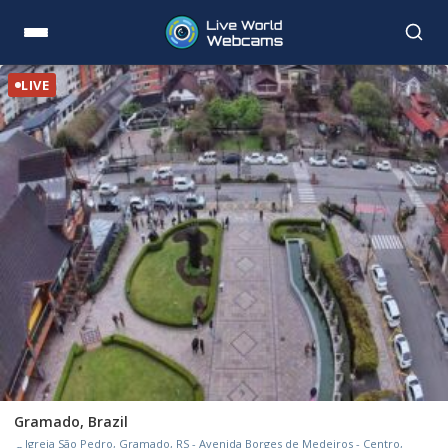
LIVE
Gramado, Brazil
Igreja São Pedro, Gramado, RS - Avenida Borges de Medeiros - Centro,