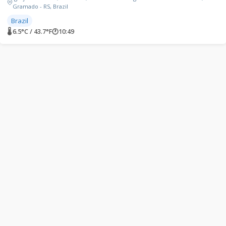
Gramado - RS, Brazil
Brazil
🌡 6.5°C / 43.7°F
🕐
10:49