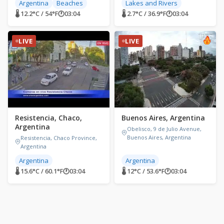
Argentina
Beaches
Lakes and Rivers
🌡 12.2°C / 54°F
🕐
03:04
🌡 2.7°C / 36.9°F
🕐
03:04
LIVE
LIVE
Resistencia, Chaco,
Buenos Aires, Argentina
Argentina
Obelisco, 9 de Julio Avenue,
Buenos Aires, Argentina
Resistencia, Chaco Province,
Argentina
Argentina
Argentina
🌡 15.6°C / 60.1°F
🕐
03:04
🌡 12°C / 53.6°F
🕐
03:04