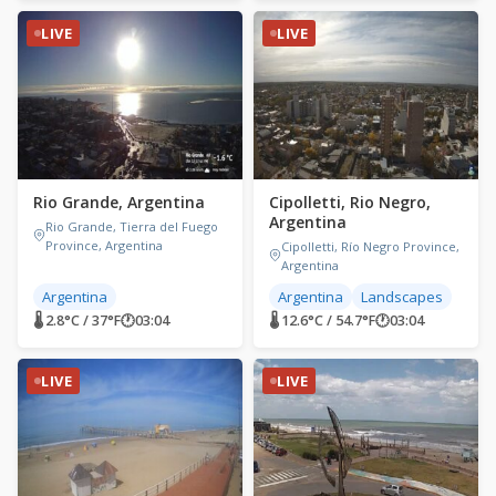
LIVE
LIVE
Rio Grande, Argentina
Cipolletti, Rio Negro,
Argentina
Rio Grande, Tierra del Fuego
Province, Argentina
Cipolletti, Río Negro Province,
Argentina
Argentina
Argentina
Landscapes
🌡 2.8°C / 37°F
🕐
03:04
🌡 12.6°C / 54.7°F
🕐
03:04
LIVE
LIVE