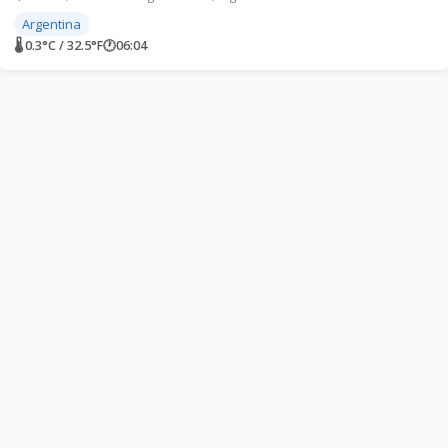
Argentina
🌡 0.3°C / 32.5°F
🕐
06:04