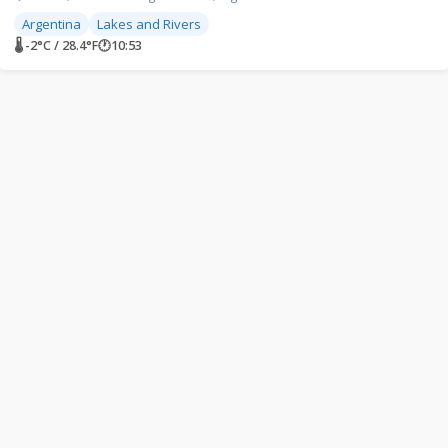
Argentina
Lakes and Rivers
🌡 -2°C / 28.4°F
🕐
10:53